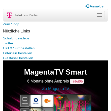
Anmelden
Telekom Profis
Navigat
ein-/au
Zum Shop
Nützliche Links
Schulungsvideos
Twitter
Call & Surf bestellen
Entertain bestellen
Glasfaser bestellen
MagentaTV Smart
6 Monate ohne Aufpreis
TsbW0b
Zu MagentaTV