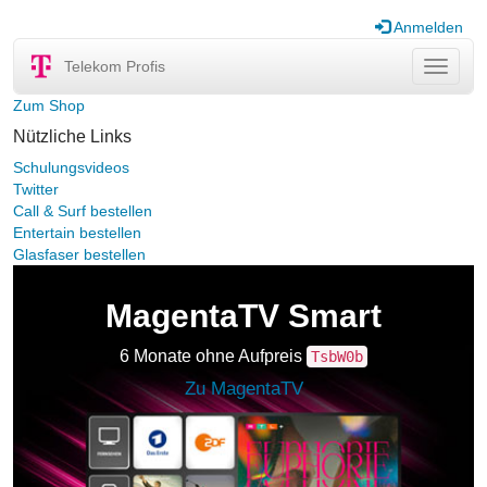
Anmelden
Telekom Profis
Navigat
ein-/au
Zum Shop
Nützliche Links
Schulungsvideos
Twitter
Call & Surf bestellen
Entertain bestellen
Glasfaser bestellen
MagentaTV Smart
6 Monate ohne Aufpreis
TsbW0b
Zu MagentaTV