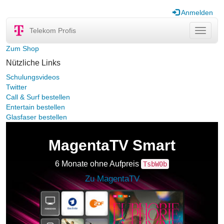
Anmelden
Telekom Profis
Navigat
ein-/au
Zum Shop
Nützliche Links
Schulungsvideos
Twitter
Call & Surf bestellen
Entertain bestellen
Glasfaser bestellen
MagentaTV Smart
6 Monate ohne Aufpreis
TsbW0b
Zu MagentaTV