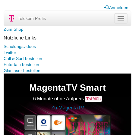
Anmelden
Telekom Profis
Navigat
ein-/au
Zum Shop
Nützliche Links
Schulungsvideos
Twitter
Call & Surf bestellen
Entertain bestellen
Glasfaser bestellen
MagentaTV Smart
6 Monate ohne Aufpreis
TsbW0b
Zu MagentaTV