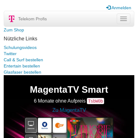
Anmelden
Telekom Profis
Navigat
ein-/au
Zum Shop
Nützliche Links
Schulungsvideos
Twitter
Call & Surf bestellen
Entertain bestellen
Glasfaser bestellen
MagentaTV Smart
6 Monate ohne Aufpreis
TsbW0b
Zu MagentaTV