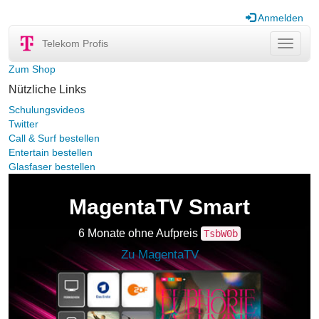
Anmelden
Telekom Profis
Navigat
ein-/au
Zum Shop
Nützliche Links
Schulungsvideos
Twitter
Call & Surf bestellen
Entertain bestellen
Glasfaser bestellen
MagentaTV Smart
6 Monate ohne Aufpreis
TsbW0b
Zu MagentaTV