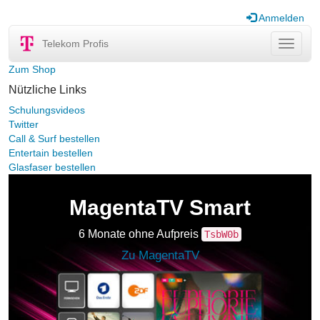
Anmelden
Telekom Profis
Navigat
ein-/au
Zum Shop
Nützliche Links
Schulungsvideos
Twitter
Call & Surf bestellen
Entertain bestellen
Glasfaser bestellen
MagentaTV Smart
6 Monate ohne Aufpreis
TsbW0b
Zu MagentaTV