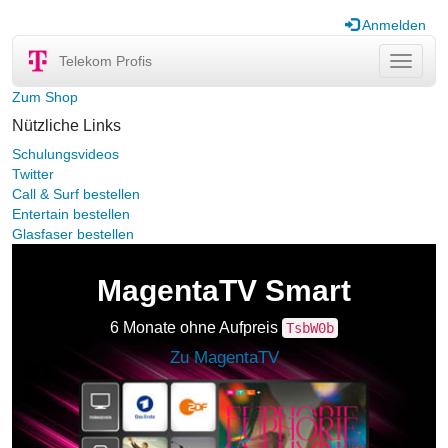
Anmelden
Telekom Profis
Navigat
ein-/au
Zum Shop
Nützliche Links
Schulungsvideos
Twitter
Call & Surf bestellen
Entertain bestellen
Glasfaser bestellen
MagentaTV Smart
6 Monate ohne Aufpreis
TsbW0b
Zu MagentaTV