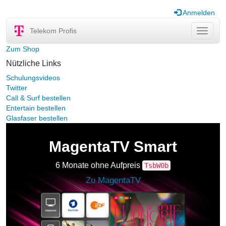
Anmelden
Telekom Profis
Navigat
ein-/au
Zum Shop
Nützliche Links
Schulungsvideos
Twitter
Call & Surf bestellen
Entertain bestellen
Glasfaser bestellen
MagentaTV Smart
6 Monate ohne Aufpreis
TsbW0b
Zu MagentaTV