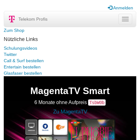
Anmelden
Telekom Profis
Navigat
ein-/au
Zum Shop
Nützliche Links
Schulungsvideos
Twitter
Call & Surf bestellen
Entertain bestellen
Glasfaser bestellen
MagentaTV Smart
6 Monate ohne Aufpreis
TsbW0b
Zu MagentaTV