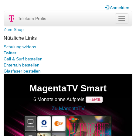
Anmelden
Telekom Profis
Navigat
ein-/au
Zum Shop
Nützliche Links
Schulungsvideos
Twitter
Call & Surf bestellen
Entertain bestellen
Glasfaser bestellen
MagentaTV Smart
6 Monate ohne Aufpreis
TsbW0b
Zu MagentaTV