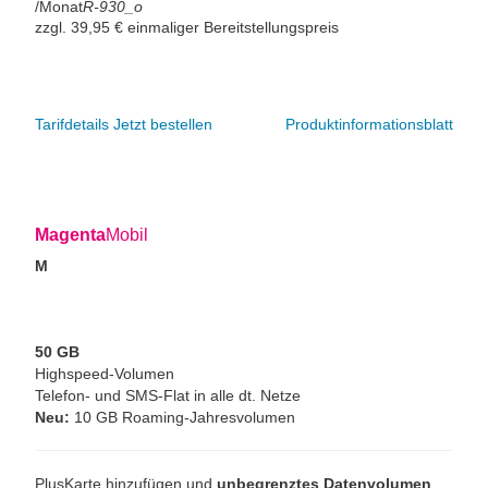
/Monat
R-930_o
zzgl. 39,95 € einmaliger Bereitstellungspreis
Tarifdetails
Jetzt bestellen
Produktinformationsblatt
Magenta
Mobil
M
50 GB
Highspeed-Volumen
Telefon- und SMS-Flat in alle dt. Netze
Neu:
10 GB Roaming-Jahresvolumen
PlusKarte hinzufügen und
unbegrenztes Datenvolumen