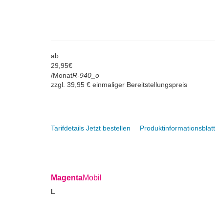
ab
29,
95
€
/Monat
R-940_o
zzgl. 39,95 € einmaliger Bereitstellungspreis
Tarifdetails
Jetzt bestellen
Produktinformationsblatt
Magenta
Mobil
L