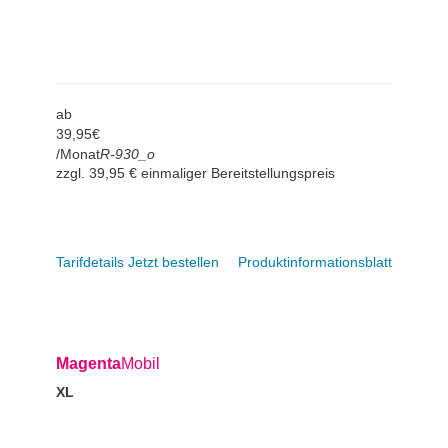
ab
39,
95
€
/Monat
R-930_o
zzgl. 39,95 € einmaliger Bereitstellungspreis
Tarifdetails
Jetzt bestellen
Produktinformationsblatt
Magenta
Mobil
XL