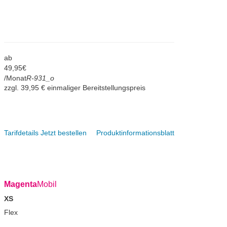
ab
49,
95
€
/Monat
R-931_o
zzgl. 39,95 € einmaliger Bereitstellungspreis
Tarifdetails
Jetzt bestellen
Produktinformationsblatt
Magenta
Mobil
XS
Flex