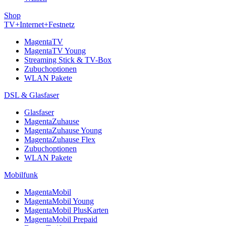
Shop
TV+Internet+Festnetz
MagentaTV
MagentaTV Young
Streaming Stick & TV-Box
Zubuchoptionen
WLAN Pakete
DSL & Glasfaser
Glasfaser
MagentaZuhause
MagentaZuhause Young
MagentaZuhause Flex
Zubuchoptionen
WLAN Pakete
Mobilfunk
MagentaMobil
MagentaMobil Young
MagentaMobil PlusKarten
MagentaMobil Prepaid