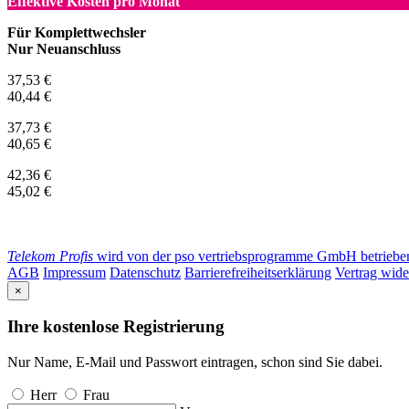
Effektive Kosten pro Monat
Für Komplettwechsler
Nur Neuanschluss
37,53 €
40,44 €
37,73 €
40,65 €
42,36 €
45,02 €
Telekom Profis
wird von der pso vertriebsprogramme GmbH betrieben. 
AGB
Impressum
Datenschutz
Barrierefreiheitserklärung
Vertrag wide
×
Ihre kostenlose Registrierung
Nur Name, E-Mail und Passwort eintragen, schon sind Sie dabei.
Herr
Frau