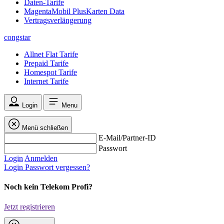
Daten-Tarife
MagentaMobil PlusKarten Data
Vertragsverlängerung
congstar
Allnet Flat Tarife
Prepaid Tarife
Homespot Tarife
Internet Tarife
Login
Menu
Menü schließen
E-Mail/Partner-ID
Passwort
Login
Anmelden
Login
Passwort vergessen?
Noch kein Telekom Profi?
Jetzt registrieren