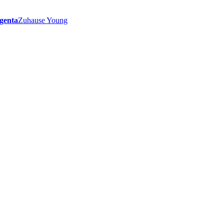
genta
Zuhause Young