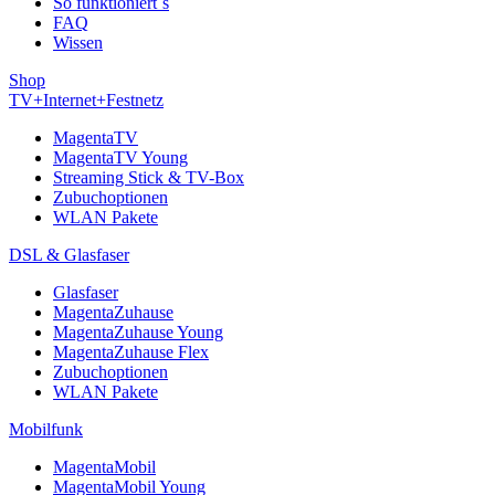
So funktioniert´s
FAQ
Wissen
Shop
TV+Internet+Festnetz
MagentaTV
MagentaTV Young
Streaming Stick & TV-Box
Zubuchoptionen
WLAN Pakete
DSL & Glasfaser
Glasfaser
MagentaZuhause
MagentaZuhause Young
MagentaZuhause Flex
Zubuchoptionen
WLAN Pakete
Mobilfunk
MagentaMobil
MagentaMobil Young