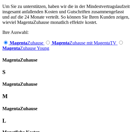
Um Sie zu unterstützen, haben wir die in der Mindestvertragslaufzeit
insgesamt anfallenden Kosten und Gutschriften zusammengefasst
und auf die 24 Monate verteilt. So können Sie Ihren Kunden zeigen,
wieviel MagentaZuhause monatlich effektiv kostet.
Ihre Auswahl:
Magenta
Zuhause
Magenta
Zuhause mit MagentaTV
Magenta
Zuhause Young
Magenta­
Zuhause
S
Magenta­
Zuhause
M
Magenta­
Zuhause
L