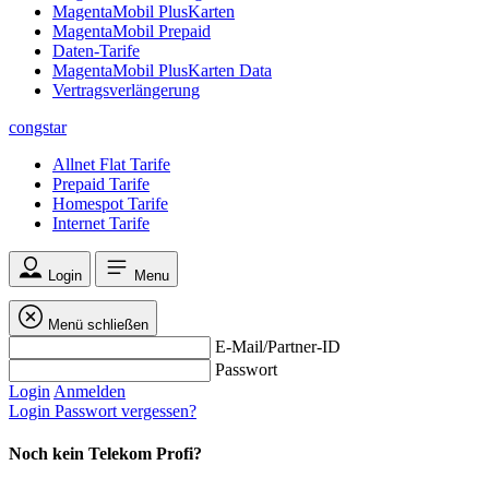
MagentaMobil PlusKarten
MagentaMobil Prepaid
Daten-Tarife
MagentaMobil PlusKarten Data
Vertragsverlängerung
congstar
Allnet Flat Tarife
Prepaid Tarife
Homespot Tarife
Internet Tarife
Login
Menu
Menü schließen
E-Mail/Partner-ID
Passwort
Login
Anmelden
Login
Passwort vergessen?
Noch kein Telekom Profi?