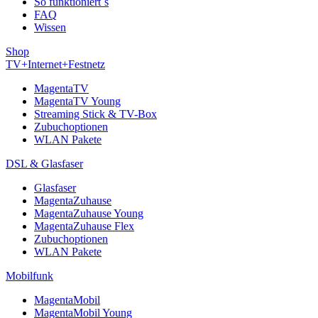
So funktioniert´s
FAQ
Wissen
Shop
TV+Internet+Festnetz
MagentaTV
MagentaTV Young
Streaming Stick & TV-Box
Zubuchoptionen
WLAN Pakete
DSL & Glasfaser
Glasfaser
MagentaZuhause
MagentaZuhause Young
MagentaZuhause Flex
Zubuchoptionen
WLAN Pakete
Mobilfunk
MagentaMobil
MagentaMobil Young