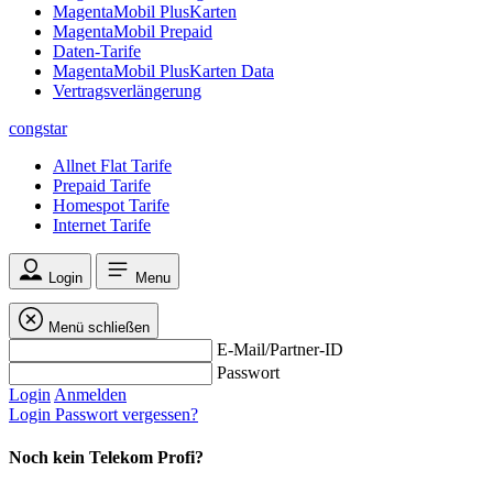
MagentaMobil PlusKarten
MagentaMobil Prepaid
Daten-Tarife
MagentaMobil PlusKarten Data
Vertragsverlängerung
congstar
Allnet Flat Tarife
Prepaid Tarife
Homespot Tarife
Internet Tarife
Login
Menu
Menü schließen
E-Mail/Partner-ID
Passwort
Login
Anmelden
Login
Passwort vergessen?
Noch kein Telekom Profi?