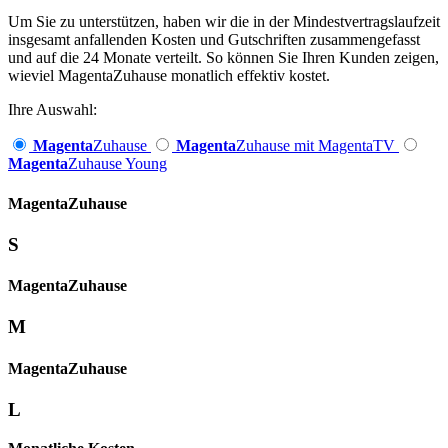
Um Sie zu unterstützen, haben wir die in der Mindestvertragslaufzeit
insgesamt anfallenden Kosten und Gutschriften zusammengefasst
und auf die 24 Monate verteilt. So können Sie Ihren Kunden zeigen,
wieviel MagentaZuhause monatlich effektiv kostet.
Ihre Auswahl:
Magenta
Zuhause
Magenta
Zuhause mit MagentaTV
Magenta
Zuhause Young
Magenta­
Zuhause
S
Magenta­
Zuhause
M
Magenta­
Zuhause
L