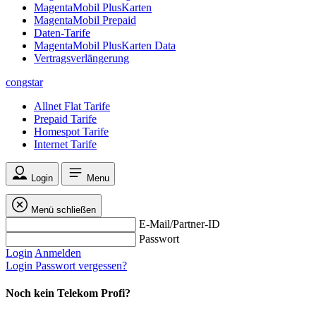
MagentaMobil PlusKarten
MagentaMobil Prepaid
Daten-Tarife
MagentaMobil PlusKarten Data
Vertragsverlängerung
congstar
Allnet Flat Tarife
Prepaid Tarife
Homespot Tarife
Internet Tarife
Login
Menu
Menü schließen
E-Mail/Partner-ID
Passwort
Login
Anmelden
Login
Passwort vergessen?
Noch kein Telekom Profi?