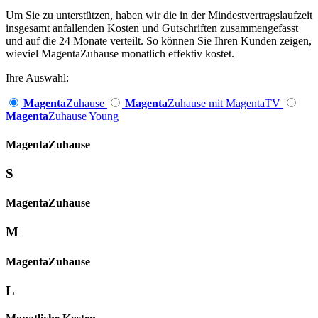
Um Sie zu unterstützen, haben wir die in der Mindestvertragslaufzeit
insgesamt anfallenden Kosten und Gutschriften zusammengefasst
und auf die 24 Monate verteilt. So können Sie Ihren Kunden zeigen,
wieviel MagentaZuhause monatlich effektiv kostet.
Ihre Auswahl:
Magenta
Zuhause
Magenta
Zuhause mit MagentaTV
Magenta
Zuhause Young
Magenta­
Zuhause
S
Magenta­
Zuhause
M
Magenta­
Zuhause
L