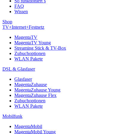
So funktioniert´s
FAQ
Wissen
Shop
TV+Internet+Festnetz
MagentaTV
MagentaTV Young
Streaming Stick & TV-Box
Zubuchoptionen
WLAN Pakete
DSL & Glasfaser
Glasfaser
MagentaZuhause
MagentaZuhause Young
MagentaZuhause Flex
Zubuchoptionen
WLAN Pakete
Mobilfunk
MagentaMobil
MagentaMobil Young