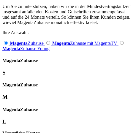
Um Sie zu unterstützen, haben wir die in der Mindestvertragslaufzeit
insgesamt anfallenden Kosten und Gutschriften zusammengefasst
und auf die 24 Monate verteilt. So können Sie Ihren Kunden zeigen,
wieviel MagentaZuhause monatlich effektiv kostet.
Ihre Auswahl:
Magenta
Zuhause
Magenta
Zuhause mit MagentaTV
Magenta
Zuhause Young
Magenta­
Zuhause
S
Magenta­
Zuhause
M
Magenta­
Zuhause
L