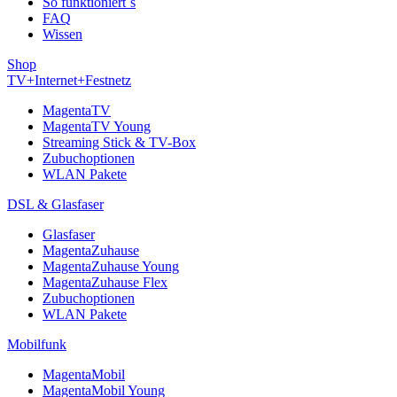
So funktioniert´s
FAQ
Wissen
Shop
TV+Internet+Festnetz
MagentaTV
MagentaTV Young
Streaming Stick & TV-Box
Zubuchoptionen
WLAN Pakete
DSL & Glasfaser
Glasfaser
MagentaZuhause
MagentaZuhause Young
MagentaZuhause Flex
Zubuchoptionen
WLAN Pakete
Mobilfunk
MagentaMobil
MagentaMobil Young