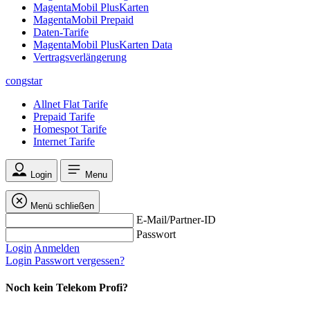
MagentaMobil PlusKarten
MagentaMobil Prepaid
Daten-Tarife
MagentaMobil PlusKarten Data
Vertragsverlängerung
congstar
Allnet Flat Tarife
Prepaid Tarife
Homespot Tarife
Internet Tarife
Login
Menu
Menü schließen
E-Mail/Partner-ID
Passwort
Login
Anmelden
Login
Passwort vergessen?
Noch kein Telekom Profi?