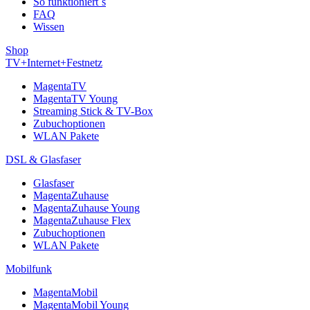
So funktioniert´s
FAQ
Wissen
Shop
TV+Internet+Festnetz
MagentaTV
MagentaTV Young
Streaming Stick & TV-Box
Zubuchoptionen
WLAN Pakete
DSL & Glasfaser
Glasfaser
MagentaZuhause
MagentaZuhause Young
MagentaZuhause Flex
Zubuchoptionen
WLAN Pakete
Mobilfunk
MagentaMobil
MagentaMobil Young