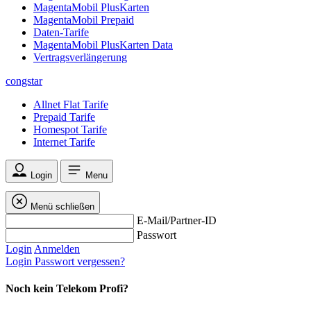
MagentaMobil PlusKarten
MagentaMobil Prepaid
Daten-Tarife
MagentaMobil PlusKarten Data
Vertragsverlängerung
congstar
Allnet Flat Tarife
Prepaid Tarife
Homespot Tarife
Internet Tarife
Login
Menu
Menü schließen
E-Mail/Partner-ID
Passwort
Login
Anmelden
Login
Passwort vergessen?
Noch kein Telekom Profi?