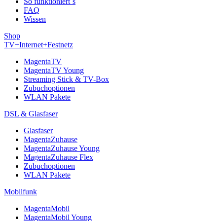
So funktioniert´s
FAQ
Wissen
Shop
TV+Internet+Festnetz
MagentaTV
MagentaTV Young
Streaming Stick & TV-Box
Zubuchoptionen
WLAN Pakete
DSL & Glasfaser
Glasfaser
MagentaZuhause
MagentaZuhause Young
MagentaZuhause Flex
Zubuchoptionen
WLAN Pakete
Mobilfunk
MagentaMobil
MagentaMobil Young