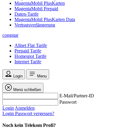
MagentaMobil PlusKarten
MagentaMobil Prepaid
Daten-Tarife
MagentaMobil PlusKarten Data
Vertragsverlängerung
congstar
Allnet Flat Tarife
Prepaid Tarife
Homespot Tarife
Internet Tarife
Login
Menu
Menü schließen
E-Mail/Partner-ID
Passwort
Login
Anmelden
Login
Passwort vergessen?
Noch kein Telekom Profi?