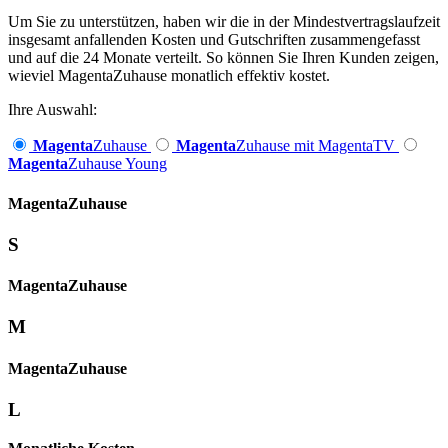
Um Sie zu unterstützen, haben wir die in der Mindestvertragslaufzeit
insgesamt anfallenden Kosten und Gutschriften zusammengefasst
und auf die 24 Monate verteilt. So können Sie Ihren Kunden zeigen,
wieviel MagentaZuhause monatlich effektiv kostet.
Ihre Auswahl:
Magenta
Zuhause
Magenta
Zuhause mit MagentaTV
Magenta
Zuhause Young
Magenta­
Zuhause
S
Magenta­
Zuhause
M
Magenta­
Zuhause
L