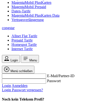
MagentaMobil PlusKarten
MagentaMobil Prepaid
Daten-Tarife
MagentaMobil PlusKarten Data
Vertragsverlängerung
congstar
Allnet Flat Tarife
Prepaid Tarife
Homespot Tarife
Internet Tarife
Login
Menu
Menü schließen
E-Mail/Partner-ID
Passwort
Login
Anmelden
Login
Passwort vergessen?
Noch kein Telekom Profi?