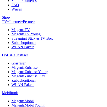
So funktioniert´s
FAQ
Wissen
Shop
TV+Internet+Festnetz
MagentaTV
MagentaTV Young
Streaming Stick & TV-Box
Zubuchoptionen
WLAN Pakete
DSL & Glasfaser
Glasfaser
MagentaZuhause
MagentaZuhause Young
MagentaZuhause Flex
Zubuchoptionen
WLAN Pakete
Mobilfunk
MagentaMobil
MagentaMobil Young