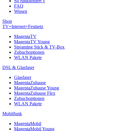
So funktioniert´s
FAQ
Wissen
Shop
TV+Internet+Festnetz
MagentaTV
MagentaTV Young
Streaming Stick & TV-Box
Zubuchoptionen
WLAN Pakete
DSL & Glasfaser
Glasfaser
MagentaZuhause
MagentaZuhause Young
MagentaZuhause Flex
Zubuchoptionen
WLAN Pakete
Mobilfunk
MagentaMobil
MagentaMobil Young