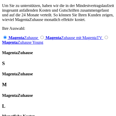
Um Sie zu unterstützen, haben wir die in der Mindestvertragslaufzeit
insgesamt anfallenden Kosten und Gutschriften zusammengefasst
und auf die 24 Monate verteilt. So können Sie Ihren Kunden zeigen,
wieviel MagentaZuhause monatlich effektiv kostet.
Ihre Auswahl:
Magenta
Zuhause
Magenta
Zuhause mit MagentaTV
Magenta
Zuhause Young
Magenta­
Zuhause
S
Magenta­
Zuhause
M
Magenta­
Zuhause
L