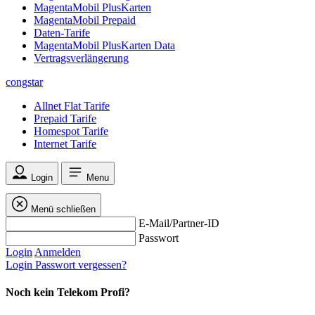
MagentaMobil PlusKarten
MagentaMobil Prepaid
Daten-Tarife
MagentaMobil PlusKarten Data
Vertragsverlängerung
congstar
Allnet Flat Tarife
Prepaid Tarife
Homespot Tarife
Internet Tarife
Login
Menu
Menü schließen
E-Mail/Partner-ID
Passwort
Login
Anmelden
Login
Passwort vergessen?
Noch kein Telekom Profi?