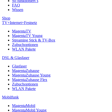
So funktioniert´s
FAQ
Wissen
Shop
TV+Internet+Festnetz
MagentaTV
MagentaTV Young
Streaming Stick & TV-Box
Zubuchoptionen
WLAN Pakete
DSL & Glasfaser
Glasfaser
MagentaZuhause
MagentaZuhause Young
MagentaZuhause Flex
Zubuchoptionen
WLAN Pakete
Mobilfunk
MagentaMobil
MagentaMobil Young