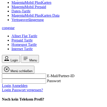
MagentaMobil PlusKarten
MagentaMobil Prepaid
Daten-Tarife
MagentaMobil PlusKarten Data
Vertragsverlängerung
congstar
Allnet Flat Tarife
Prepaid Tarife
Homespot Tarife
Internet Tarife
Login
Menu
Menü schließen
E-Mail/Partner-ID
Passwort
Login
Anmelden
Login
Passwort vergessen?
Noch kein Telekom Profi?