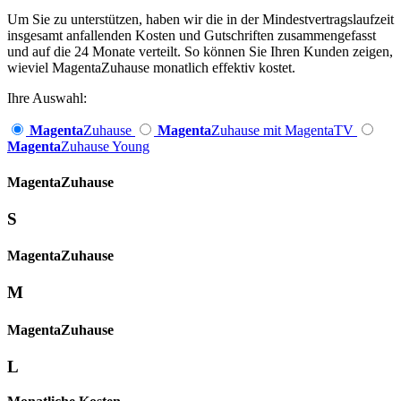
Um Sie zu unterstützen, haben wir die in der Mindestvertragslaufzeit
insgesamt anfallenden Kosten und Gutschriften zusammengefasst
und auf die 24 Monate verteilt. So können Sie Ihren Kunden zeigen,
wieviel MagentaZuhause monatlich effektiv kostet.
Ihre Auswahl:
Magenta
Zuhause
Magenta
Zuhause mit MagentaTV
Magenta
Zuhause Young
Magenta­
Zuhause
S
Magenta­
Zuhause
M
Magenta­
Zuhause
L