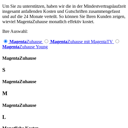
Um Sie zu unterstützen, haben wir die in der Mindestvertragslaufzeit
insgesamt anfallenden Kosten und Gutschriften zusammengefasst
und auf die 24 Monate verteilt. So können Sie Ihren Kunden zeigen,
wieviel MagentaZuhause monatlich effektiv kostet.
Ihre Auswahl:
Magenta
Zuhause
Magenta
Zuhause mit MagentaTV
Magenta
Zuhause Young
Magenta­
Zuhause
S
Magenta­
Zuhause
M
Magenta­
Zuhause
L