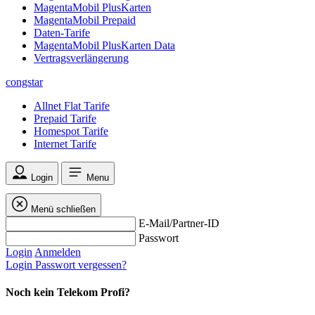
MagentaMobil PlusKarten
MagentaMobil Prepaid
Daten-Tarife
MagentaMobil PlusKarten Data
Vertragsverlängerung
congstar
Allnet Flat Tarife
Prepaid Tarife
Homespot Tarife
Internet Tarife
Login
Menu
Menü schließen
E-Mail/Partner-ID
Passwort
Login
Anmelden
Login
Passwort vergessen?
Noch kein Telekom Profi?