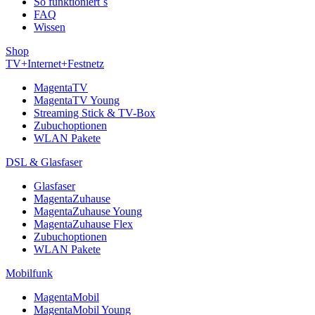
So funktioniert´s
FAQ
Wissen
Shop
TV+Internet+Festnetz
MagentaTV
MagentaTV Young
Streaming Stick & TV-Box
Zubuchoptionen
WLAN Pakete
DSL & Glasfaser
Glasfaser
MagentaZuhause
MagentaZuhause Young
MagentaZuhause Flex
Zubuchoptionen
WLAN Pakete
Mobilfunk
MagentaMobil
MagentaMobil Young