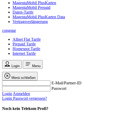
MagentaMobil PlusKarten
MagentaMobil Prepaid
Daten-Tarife
MagentaMobil PlusKarten Data
Vertragsverlängerung
congstar
Allnet Flat Tarife
Prepaid Tarife
Homespot Tarife
Internet Tarife
Login
Menu
Menü schließen
E-Mail/Partner-ID
Passwort
Login
Anmelden
Login
Passwort vergessen?
Noch kein Telekom Profi?