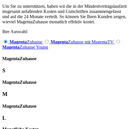
Um Sie zu unterstützen, haben wir die in der Mindestvertragslaufzeit
insgesamt anfallenden Kosten und Gutschriften zusammengefasst
und auf die 24 Monate verteilt. So können Sie Ihren Kunden zeigen,
wieviel MagentaZuhause monatlich effektiv kostet.
Ihre Auswahl:
Magenta
Zuhause
Magenta
Zuhause mit MagentaTV
Magenta
Zuhause Young
Magenta­
Zuhause
S
Magenta­
Zuhause
M
Magenta­
Zuhause
L