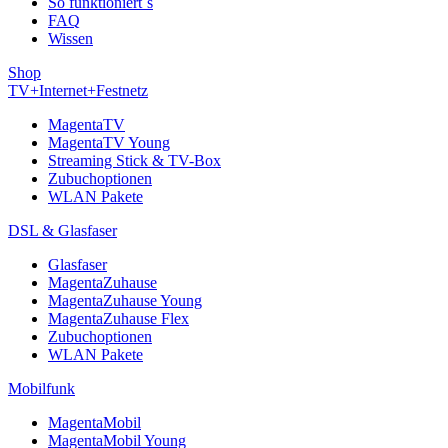
So funktioniert´s
FAQ
Wissen
Shop
TV+Internet+Festnetz
MagentaTV
MagentaTV Young
Streaming Stick & TV-Box
Zubuchoptionen
WLAN Pakete
DSL & Glasfaser
Glasfaser
MagentaZuhause
MagentaZuhause Young
MagentaZuhause Flex
Zubuchoptionen
WLAN Pakete
Mobilfunk
MagentaMobil
MagentaMobil Young