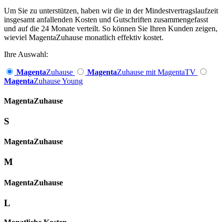
Um Sie zu unterstützen, haben wir die in der Mindestvertragslaufzeit
insgesamt anfallenden Kosten und Gutschriften zusammengefasst
und auf die 24 Monate verteilt. So können Sie Ihren Kunden zeigen,
wieviel MagentaZuhause monatlich effektiv kostet.
Ihre Auswahl:
Magenta
Zuhause
Magenta
Zuhause mit MagentaTV
Magenta
Zuhause Young
Magenta­
Zuhause
S
Magenta­
Zuhause
M
Magenta­
Zuhause
L