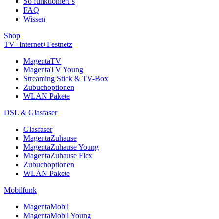
So funktioniert´s
FAQ
Wissen
Shop
TV+Internet+Festnetz
MagentaTV
MagentaTV Young
Streaming Stick & TV-Box
Zubuchoptionen
WLAN Pakete
DSL & Glasfaser
Glasfaser
MagentaZuhause
MagentaZuhause Young
MagentaZuhause Flex
Zubuchoptionen
WLAN Pakete
Mobilfunk
MagentaMobil
MagentaMobil Young