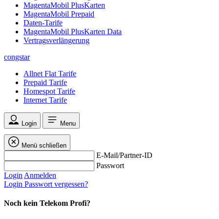
MagentaMobil PlusKarten
MagentaMobil Prepaid
Daten-Tarife
MagentaMobil PlusKarten Data
Vertragsverlängerung
congstar
Allnet Flat Tarife
Prepaid Tarife
Homespot Tarife
Internet Tarife
Login
Menu
Menü schließen
E-Mail/Partner-ID
Passwort
Login
Anmelden
Login
Passwort vergessen?
Noch kein Telekom Profi?