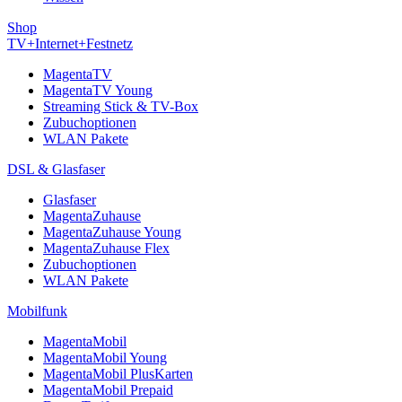
Shop
TV+Internet+Festnetz
MagentaTV
MagentaTV Young
Streaming Stick & TV-Box
Zubuchoptionen
WLAN Pakete
DSL & Glasfaser
Glasfaser
MagentaZuhause
MagentaZuhause Young
MagentaZuhause Flex
Zubuchoptionen
WLAN Pakete
Mobilfunk
MagentaMobil
MagentaMobil Young
MagentaMobil PlusKarten
MagentaMobil Prepaid