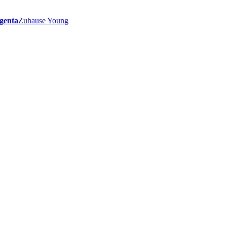
genta
Zuhause Young