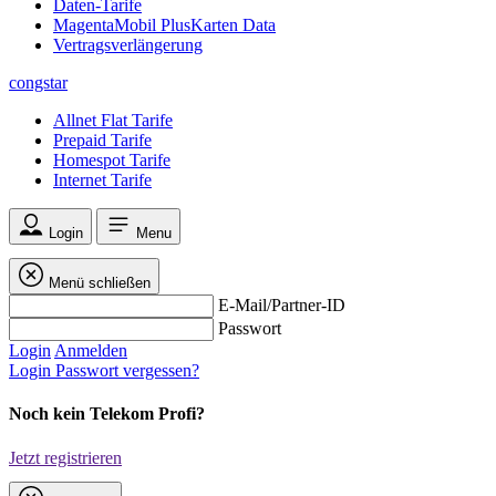
Daten-Tarife
MagentaMobil PlusKarten Data
Vertragsverlängerung
congstar
Allnet Flat Tarife
Prepaid Tarife
Homespot Tarife
Internet Tarife
Login
Menu
Menü schließen
E-Mail/Partner-ID
Passwort
Login
Anmelden
Login
Passwort vergessen?
Noch kein Telekom Profi?
Jetzt registrieren