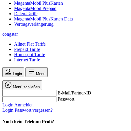
MagentaMobil PlusKarten
MagentaMobil Prepaid
Daten-Tarife
MagentaMobil PlusKarten Data
Vertragsverlängerung
congstar
Allnet Flat Tarife
Prepaid Tarife
Homespot Tarife
Internet Tarife
Login
Menu
Menü schließen
E-Mail/Partner-ID
Passwort
Login
Anmelden
Login
Passwort vergessen?
Noch kein Telekom Profi?