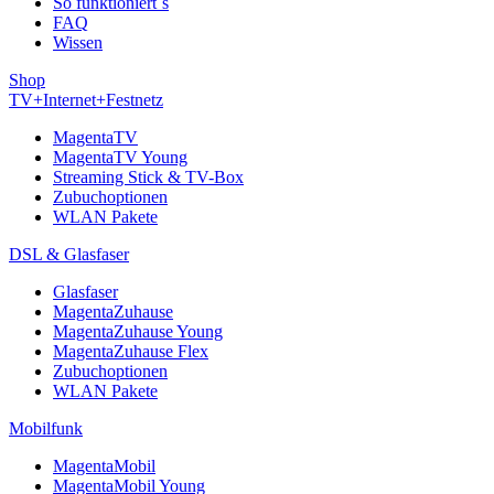
So funktioniert´s
FAQ
Wissen
Shop
TV+Internet+Festnetz
MagentaTV
MagentaTV Young
Streaming Stick & TV-Box
Zubuchoptionen
WLAN Pakete
DSL & Glasfaser
Glasfaser
MagentaZuhause
MagentaZuhause Young
MagentaZuhause Flex
Zubuchoptionen
WLAN Pakete
Mobilfunk
MagentaMobil
MagentaMobil Young