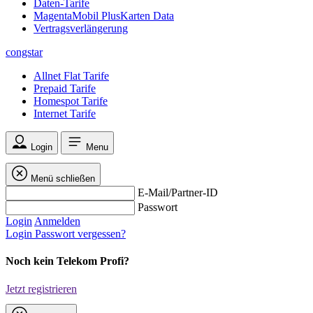
Daten-Tarife
MagentaMobil PlusKarten Data
Vertragsverlängerung
congstar
Allnet Flat Tarife
Prepaid Tarife
Homespot Tarife
Internet Tarife
Login
Menu
Menü schließen
E-Mail/Partner-ID
Passwort
Login
Anmelden
Login
Passwort vergessen?
Noch kein Telekom Profi?
Jetzt registrieren