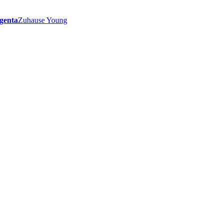
genta
Zuhause Young