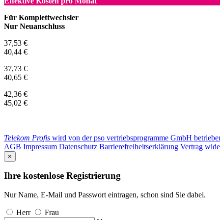
Effektive Kosten pro Monat
Für Komplettwechsler
Nur Neuanschluss
37,53 €
40,44 €
37,73 €
40,65 €
42,36 €
45,02 €
Telekom Profis
wird von der pso vertriebsprogramme GmbH betrieben. 
AGB
Impressum
Datenschutz
Barrierefreiheitserklärung
Vertrag wide
×
Ihre kostenlose Registrierung
Nur Name, E-Mail und Passwort eintragen, schon sind Sie dabei.
Herr
Frau