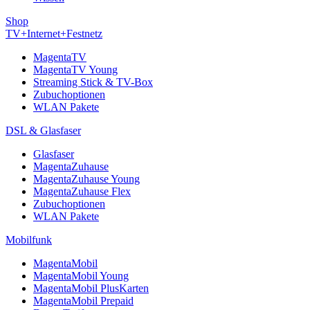
Shop
TV+Internet+Festnetz
MagentaTV
MagentaTV Young
Streaming Stick & TV-Box
Zubuchoptionen
WLAN Pakete
DSL & Glasfaser
Glasfaser
MagentaZuhause
MagentaZuhause Young
MagentaZuhause Flex
Zubuchoptionen
WLAN Pakete
Mobilfunk
MagentaMobil
MagentaMobil Young
MagentaMobil PlusKarten
MagentaMobil Prepaid