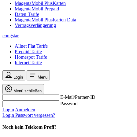
MagentaMobil PlusKarten
MagentaMobil Prepaid
Daten-Tarife
MagentaMobil PlusKarten Data
Vertragsverlängerung
congstar
Allnet Flat Tarife
Prepaid Tarife
Homespot Tarife
Internet Tarife
Login
Menu
Menü schließen
E-Mail/Partner-ID
Passwort
Login
Anmelden
Login
Passwort vergessen?
Noch kein Telekom Profi?