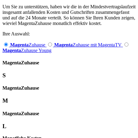
Um Sie zu unterstützen, haben wir die in der Mindestvertragslaufzeit
insgesamt anfallenden Kosten und Gutschriften zusammengefasst
und auf die 24 Monate verteilt. So können Sie Ihren Kunden zeigen,
wieviel MagentaZuhause monatlich effektiv kostet.
Ihre Auswahl:
Magenta
Zuhause
Magenta
Zuhause mit MagentaTV
Magenta
Zuhause Young
Magenta­
Zuhause
S
Magenta­
Zuhause
M
Magenta­
Zuhause
L