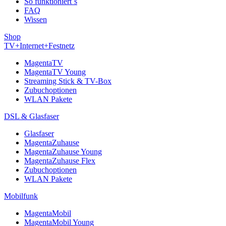
So funktioniert´s
FAQ
Wissen
Shop
TV+Internet+Festnetz
MagentaTV
MagentaTV Young
Streaming Stick & TV-Box
Zubuchoptionen
WLAN Pakete
DSL & Glasfaser
Glasfaser
MagentaZuhause
MagentaZuhause Young
MagentaZuhause Flex
Zubuchoptionen
WLAN Pakete
Mobilfunk
MagentaMobil
MagentaMobil Young