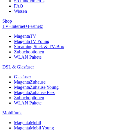
So funktioniert´s
FAQ
Wissen
Shop
TV+Internet+Festnetz
MagentaTV
MagentaTV Young
Streaming Stick & TV-Box
Zubuchoptionen
WLAN Pakete
DSL & Glasfaser
Glasfaser
MagentaZuhause
MagentaZuhause Young
MagentaZuhause Flex
Zubuchoptionen
WLAN Pakete
Mobilfunk
MagentaMobil
MagentaMobil Young