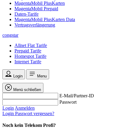
MagentaMobil PlusKarten
MagentaMobil Prepaid
Daten-Tarife
MagentaMobil PlusKarten Data
Vertragsverlängerung
congstar
Allnet Flat Tarife
Prepaid Tarife
Homespot Tarife
Internet Tarife
Login
Menu
Menü schließen
E-Mail/Partner-ID
Passwort
Login
Anmelden
Login
Passwort vergessen?
Noch kein Telekom Profi?