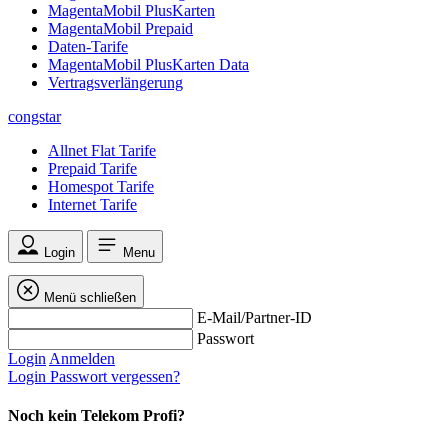
MagentaMobil PlusKarten
MagentaMobil Prepaid
Daten-Tarife
MagentaMobil PlusKarten Data
Vertragsverlängerung
congstar
Allnet Flat Tarife
Prepaid Tarife
Homespot Tarife
Internet Tarife
Login
Menu
Menü schließen
E-Mail/Partner-ID
Passwort
Login
Anmelden
Login
Passwort vergessen?
Noch kein Telekom Profi?