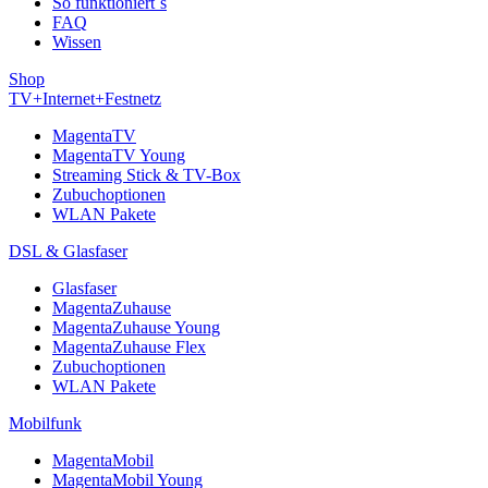
So funktioniert´s
FAQ
Wissen
Shop
TV+Internet+Festnetz
MagentaTV
MagentaTV Young
Streaming Stick & TV-Box
Zubuchoptionen
WLAN Pakete
DSL & Glasfaser
Glasfaser
MagentaZuhause
MagentaZuhause Young
MagentaZuhause Flex
Zubuchoptionen
WLAN Pakete
Mobilfunk
MagentaMobil
MagentaMobil Young