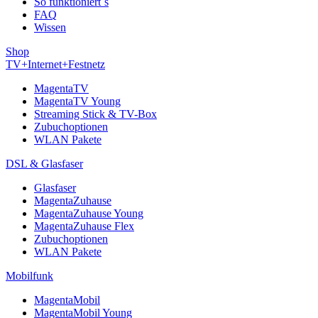
So funktioniert´s
FAQ
Wissen
Shop
TV+Internet+Festnetz
MagentaTV
MagentaTV Young
Streaming Stick & TV-Box
Zubuchoptionen
WLAN Pakete
DSL & Glasfaser
Glasfaser
MagentaZuhause
MagentaZuhause Young
MagentaZuhause Flex
Zubuchoptionen
WLAN Pakete
Mobilfunk
MagentaMobil
MagentaMobil Young