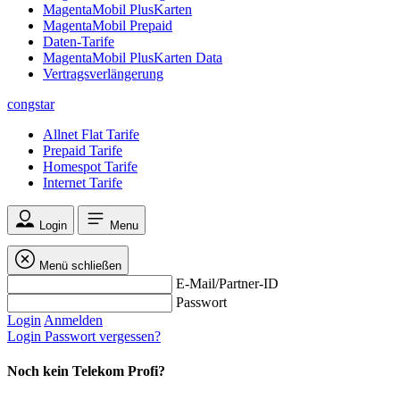
MagentaMobil PlusKarten
MagentaMobil Prepaid
Daten-Tarife
MagentaMobil PlusKarten Data
Vertragsverlängerung
congstar
Allnet Flat Tarife
Prepaid Tarife
Homespot Tarife
Internet Tarife
Login
Menu
Menü schließen
E-Mail/Partner-ID
Passwort
Login
Anmelden
Login
Passwort vergessen?
Noch kein Telekom Profi?