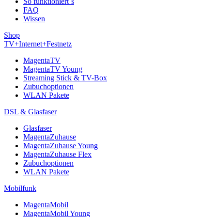
So funktioniert´s
FAQ
Wissen
Shop
TV+Internet+Festnetz
MagentaTV
MagentaTV Young
Streaming Stick & TV-Box
Zubuchoptionen
WLAN Pakete
DSL & Glasfaser
Glasfaser
MagentaZuhause
MagentaZuhause Young
MagentaZuhause Flex
Zubuchoptionen
WLAN Pakete
Mobilfunk
MagentaMobil
MagentaMobil Young