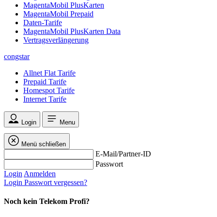
MagentaMobil PlusKarten
MagentaMobil Prepaid
Daten-Tarife
MagentaMobil PlusKarten Data
Vertragsverlängerung
congstar
Allnet Flat Tarife
Prepaid Tarife
Homespot Tarife
Internet Tarife
Login
Menu
Menü schließen
E-Mail/Partner-ID
Passwort
Login
Anmelden
Login
Passwort vergessen?
Noch kein Telekom Profi?