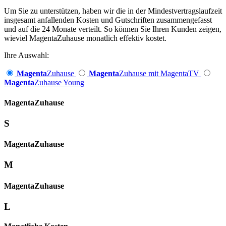
Um Sie zu unterstützen, haben wir die in der Mindestvertragslaufzeit
insgesamt anfallenden Kosten und Gutschriften zusammengefasst
und auf die 24 Monate verteilt. So können Sie Ihren Kunden zeigen,
wieviel MagentaZuhause monatlich effektiv kostet.
Ihre Auswahl:
Magenta
Zuhause
Magenta
Zuhause mit MagentaTV
Magenta
Zuhause Young
Magenta­
Zuhause
S
Magenta­
Zuhause
M
Magenta­
Zuhause
L