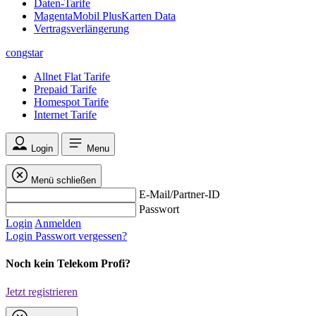
Daten-Tarife
MagentaMobil PlusKarten Data
Vertragsverlängerung
congstar
Allnet Flat Tarife
Prepaid Tarife
Homespot Tarife
Internet Tarife
Login
Menu
Menü schließen
E-Mail/Partner-ID
Passwort
Login
Anmelden
Login
Passwort vergessen?
Noch kein Telekom Profi?
Jetzt registrieren