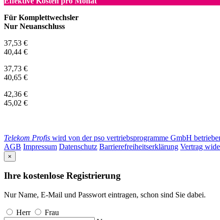
Effektive Kosten pro Monat
Für Komplettwechsler
Nur Neuanschluss
37,53 €
40,44 €
37,73 €
40,65 €
42,36 €
45,02 €
Telekom Profis
wird von der pso vertriebsprogramme GmbH betrieben. 
AGB
Impressum
Datenschutz
Barrierefreiheitserklärung
Vertrag wide
×
Ihre kostenlose Registrierung
Nur Name, E-Mail und Passwort eintragen, schon sind Sie dabei.
Herr
Frau