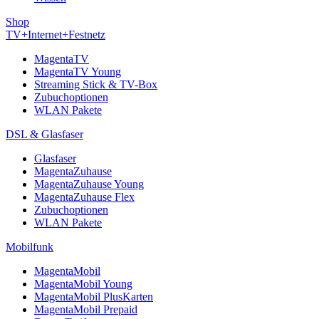
Shop
TV+Internet+Festnetz
MagentaTV
MagentaTV Young
Streaming Stick & TV-Box
Zubuchoptionen
WLAN Pakete
DSL & Glasfaser
Glasfaser
MagentaZuhause
MagentaZuhause Young
MagentaZuhause Flex
Zubuchoptionen
WLAN Pakete
Mobilfunk
MagentaMobil
MagentaMobil Young
MagentaMobil PlusKarten
MagentaMobil Prepaid