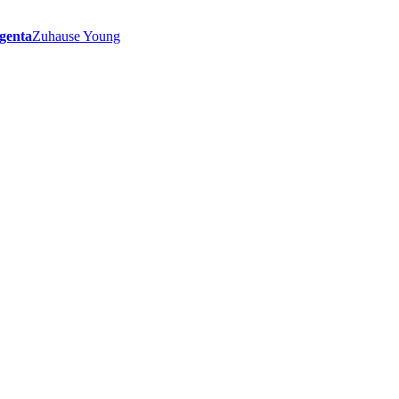
genta
Zuhause Young