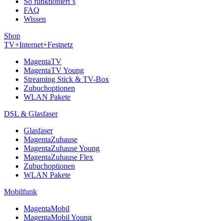
So funktioniert´s
FAQ
Wissen
Shop
TV+Internet+Festnetz
MagentaTV
MagentaTV Young
Streaming Stick & TV-Box
Zubuchoptionen
WLAN Pakete
DSL & Glasfaser
Glasfaser
MagentaZuhause
MagentaZuhause Young
MagentaZuhause Flex
Zubuchoptionen
WLAN Pakete
Mobilfunk
MagentaMobil
MagentaMobil Young