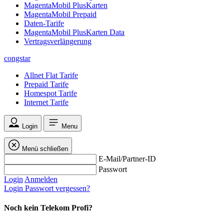
MagentaMobil PlusKarten
MagentaMobil Prepaid
Daten-Tarife
MagentaMobil PlusKarten Data
Vertragsverlängerung
congstar
Allnet Flat Tarife
Prepaid Tarife
Homespot Tarife
Internet Tarife
Login
Menu
Menü schließen
E-Mail/Partner-ID
Passwort
Login
Anmelden
Login
Passwort vergessen?
Noch kein Telekom Profi?