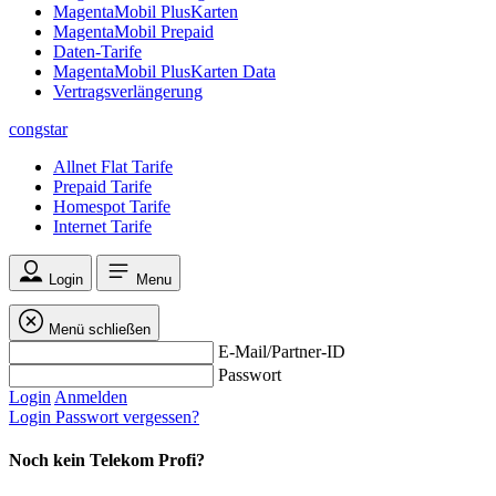
MagentaMobil PlusKarten
MagentaMobil Prepaid
Daten-Tarife
MagentaMobil PlusKarten Data
Vertragsverlängerung
congstar
Allnet Flat Tarife
Prepaid Tarife
Homespot Tarife
Internet Tarife
Login
Menu
Menü schließen
E-Mail/Partner-ID
Passwort
Login
Anmelden
Login
Passwort vergessen?
Noch kein Telekom Profi?