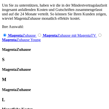
Um Sie zu unterstützen, haben wir die in der Mindestvertragslaufzeit
insgesamt anfallenden Kosten und Gutschriften zusammengefasst
und auf die 24 Monate verteilt. So können Sie Ihren Kunden zeigen,
wieviel MagentaZuhause monatlich effektiv kostet.
Ihre Auswahl:
Magenta
Zuhause
Magenta
Zuhause mit MagentaTV
Magenta
Zuhause Young
Magenta­
Zuhause
S
Magenta­
Zuhause
M
Magenta­
Zuhause
L