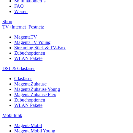
So funktioniert´s
FAQ
Wissen
Shop
TV+Internet+Festnetz
MagentaTV
MagentaTV Young
Streaming Stick & TV-Box
Zubuchoptionen
WLAN Pakete
DSL & Glasfaser
Glasfaser
MagentaZuhause
MagentaZuhause Young
MagentaZuhause Flex
Zubuchoptionen
WLAN Pakete
Mobilfunk
MagentaMobil
MagentaMobil Young