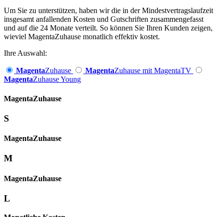
Um Sie zu unterstützen, haben wir die in der Mindestvertragslaufzeit
insgesamt anfallenden Kosten und Gutschriften zusammengefasst
und auf die 24 Monate verteilt. So können Sie Ihren Kunden zeigen,
wieviel MagentaZuhause monatlich effektiv kostet.
Ihre Auswahl:
Magenta
Zuhause
Magenta
Zuhause mit MagentaTV
Magenta
Zuhause Young
Magenta­
Zuhause
S
Magenta­
Zuhause
M
Magenta­
Zuhause
L