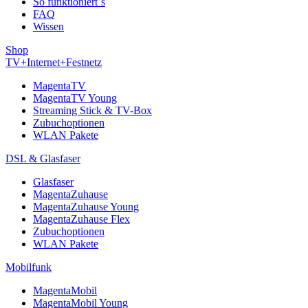
So funktioniert´s
FAQ
Wissen
Shop
TV+Internet+Festnetz
MagentaTV
MagentaTV Young
Streaming Stick & TV-Box
Zubuchoptionen
WLAN Pakete
DSL & Glasfaser
Glasfaser
MagentaZuhause
MagentaZuhause Young
MagentaZuhause Flex
Zubuchoptionen
WLAN Pakete
Mobilfunk
MagentaMobil
MagentaMobil Young