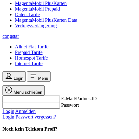
MagentaMobil PlusKarten
MagentaMobil Prepaid
Daten-Tarife
MagentaMobil PlusKarten Data
Vertragsverlängerung
congstar
Allnet Flat Tarife
Prepaid Tarife
Homespot Tarife
Internet Tarife
Login
Menu
Menü schließen
E-Mail/Partner-ID
Passwort
Login
Anmelden
Login
Passwort vergessen?
Noch kein Telekom Profi?