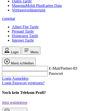
Daten-Tarife
MagentaMobil PlusKarten Data
Vertragsverlängerung
congstar
Allnet Flat Tarife
Prepaid Tarife
Homespot Tarife
Internet Tarife
Login
Menu
Menü schließen
E-Mail/Partner-ID
Passwort
Login
Anmelden
Login
Passwort vergessen?
Noch kein Telekom Profi?
Jetzt registrieren