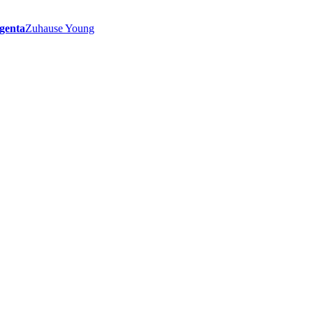
genta
Zuhause Young