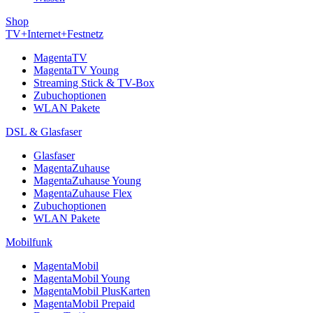
Shop
TV+Internet+Festnetz
MagentaTV
MagentaTV Young
Streaming Stick & TV-Box
Zubuchoptionen
WLAN Pakete
DSL & Glasfaser
Glasfaser
MagentaZuhause
MagentaZuhause Young
MagentaZuhause Flex
Zubuchoptionen
WLAN Pakete
Mobilfunk
MagentaMobil
MagentaMobil Young
MagentaMobil PlusKarten
MagentaMobil Prepaid