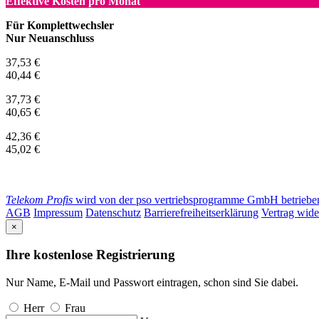
Effektive Kosten pro Monat
Für Komplettwechsler
Nur Neuanschluss
37,53 €
40,44 €
37,73 €
40,65 €
42,36 €
45,02 €
Telekom Profis
wird von der pso vertriebsprogramme GmbH betrieben. 
AGB
Impressum
Datenschutz
Barrierefreiheitserklärung
Vertrag wide
×
Ihre kostenlose Registrierung
Nur Name, E-Mail und Passwort eintragen, schon sind Sie dabei.
Herr
Frau