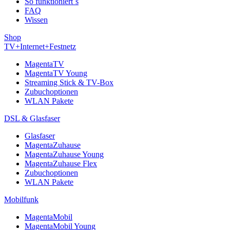
So funktioniert´s
FAQ
Wissen
Shop
TV+Internet+Festnetz
MagentaTV
MagentaTV Young
Streaming Stick & TV-Box
Zubuchoptionen
WLAN Pakete
DSL & Glasfaser
Glasfaser
MagentaZuhause
MagentaZuhause Young
MagentaZuhause Flex
Zubuchoptionen
WLAN Pakete
Mobilfunk
MagentaMobil
MagentaMobil Young