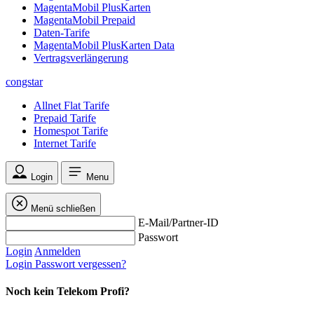
MagentaMobil PlusKarten
MagentaMobil Prepaid
Daten-Tarife
MagentaMobil PlusKarten Data
Vertragsverlängerung
congstar
Allnet Flat Tarife
Prepaid Tarife
Homespot Tarife
Internet Tarife
Login
Menu
Menü schließen
E-Mail/Partner-ID
Passwort
Login
Anmelden
Login
Passwort vergessen?
Noch kein Telekom Profi?