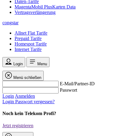
Daten-Tarife
MagentaMobil PlusKarten Data
Vertragsverlängerung
congstar
Allnet Flat Tarife
Prepaid Tarife
Homespot Tarife
Internet Tarife
Login
Menu
Menü schließen
E-Mail/Partner-ID
Passwort
Login
Anmelden
Login
Passwort vergessen?
Noch kein Telekom Profi?
Jetzt registrieren