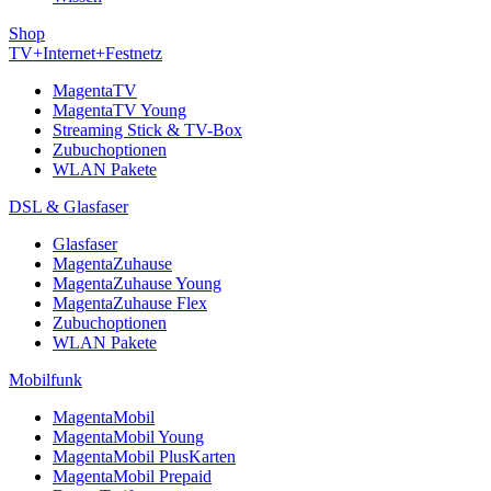
Shop
TV+Internet+Festnetz
MagentaTV
MagentaTV Young
Streaming Stick & TV-Box
Zubuchoptionen
WLAN Pakete
DSL & Glasfaser
Glasfaser
MagentaZuhause
MagentaZuhause Young
MagentaZuhause Flex
Zubuchoptionen
WLAN Pakete
Mobilfunk
MagentaMobil
MagentaMobil Young
MagentaMobil PlusKarten
MagentaMobil Prepaid