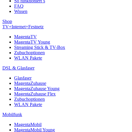
So funktioniert´s
FAQ
Wissen
Shop
TV+Internet+Festnetz
MagentaTV
MagentaTV Young
Streaming Stick & TV-Box
Zubuchoptionen
WLAN Pakete
DSL & Glasfaser
Glasfaser
MagentaZuhause
MagentaZuhause Young
MagentaZuhause Flex
Zubuchoptionen
WLAN Pakete
Mobilfunk
MagentaMobil
MagentaMobil Young