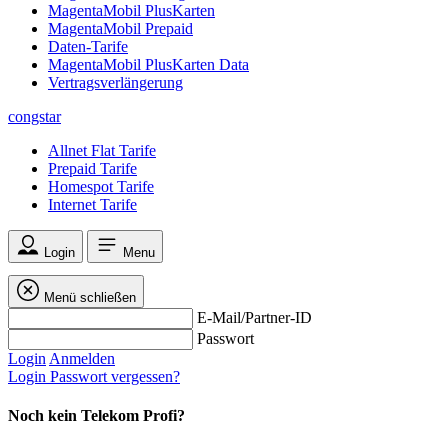
MagentaMobil PlusKarten
MagentaMobil Prepaid
Daten-Tarife
MagentaMobil PlusKarten Data
Vertragsverlängerung
congstar
Allnet Flat Tarife
Prepaid Tarife
Homespot Tarife
Internet Tarife
Login
Menu
Menü schließen
E-Mail/Partner-ID
Passwort
Login
Anmelden
Login
Passwort vergessen?
Noch kein Telekom Profi?