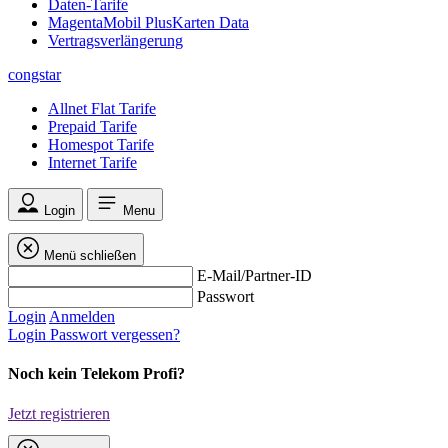
Daten-Tarife
MagentaMobil PlusKarten Data
Vertragsverlängerung
congstar
Allnet Flat Tarife
Prepaid Tarife
Homespot Tarife
Internet Tarife
Login
Menu
Menü schließen
E-Mail/Partner-ID
Passwort
Login
Anmelden
Login
Passwort vergessen?
Noch kein Telekom Profi?
Jetzt registrieren