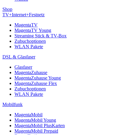
Shop
TV+Internet+Festnetz
MagentaTV
MagentaTV Young
Streaming Stick & TV-Box
Zubuchoptionen
WLAN Pakete
DSL & Glasfaser
Glasfaser
MagentaZuhause
MagentaZuhause Young
MagentaZuhause Flex
Zubuchoptionen
WLAN Pakete
Mobilfunk
MagentaMobil
MagentaMobil Young
MagentaMobil PlusKarten
MagentaMobil Prepaid