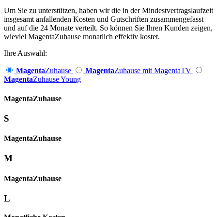
Um Sie zu unterstützen, haben wir die in der Mindestvertragslaufzeit
insgesamt anfallenden Kosten und Gutschriften zusammengefasst
und auf die 24 Monate verteilt. So können Sie Ihren Kunden zeigen,
wieviel MagentaZuhause monatlich effektiv kostet.
Ihre Auswahl:
Magenta
Zuhause
Magenta
Zuhause mit MagentaTV
Magenta
Zuhause Young
Magenta­
Zuhause
S
Magenta­
Zuhause
M
Magenta­
Zuhause
L