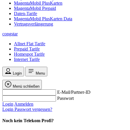
MagentaMobil PlusKarten
MagentaMobil Prepaid
Daten-Tarife
MagentaMobil PlusKarten Data
Vertragsverlängerung
congstar
Allnet Flat Tarife
Prepaid Tarife
Homespot Tarife
Internet Tarife
Login
Menu
Menü schließen
E-Mail/Partner-ID
Passwort
Login
Anmelden
Login
Passwort vergessen?
Noch kein Telekom Profi?