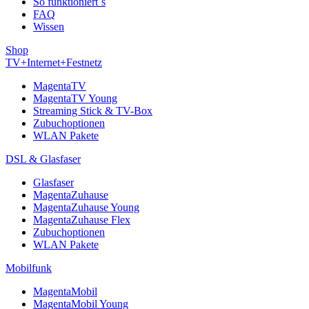
So funktioniert´s
FAQ
Wissen
Shop
TV+Internet+Festnetz
MagentaTV
MagentaTV Young
Streaming Stick & TV-Box
Zubuchoptionen
WLAN Pakete
DSL & Glasfaser
Glasfaser
MagentaZuhause
MagentaZuhause Young
MagentaZuhause Flex
Zubuchoptionen
WLAN Pakete
Mobilfunk
MagentaMobil
MagentaMobil Young