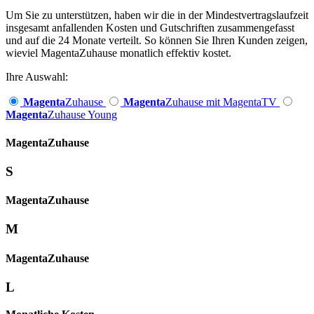
Um Sie zu unterstützen, haben wir die in der Mindestvertragslaufzeit
insgesamt anfallenden Kosten und Gutschriften zusammengefasst
und auf die 24 Monate verteilt. So können Sie Ihren Kunden zeigen,
wieviel MagentaZuhause monatlich effektiv kostet.
Ihre Auswahl:
Magenta
Zuhause
Magenta
Zuhause mit MagentaTV
Magenta
Zuhause Young
Magenta­
Zuhause
S
Magenta­
Zuhause
M
Magenta­
Zuhause
L