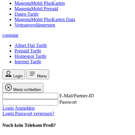
MagentaMobil PlusKarten
MagentaMobil Prepaid
Daten-Tarife
MagentaMobil PlusKarten Data
Vertragsverlängerung
congstar
Allnet Flat Tarife
Prepaid Tarife
Homespot Tarife
Internet Tarife
Login
Menu
Menü schließen
E-Mail/Partner-ID
Passwort
Login
Anmelden
Login
Passwort vergessen?
Noch kein Telekom Profi?