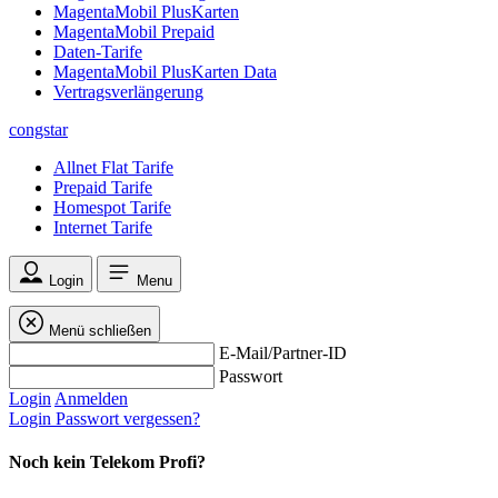
MagentaMobil PlusKarten
MagentaMobil Prepaid
Daten-Tarife
MagentaMobil PlusKarten Data
Vertragsverlängerung
congstar
Allnet Flat Tarife
Prepaid Tarife
Homespot Tarife
Internet Tarife
Login
Menu
Menü schließen
E-Mail/Partner-ID
Passwort
Login
Anmelden
Login
Passwort vergessen?
Noch kein Telekom Profi?