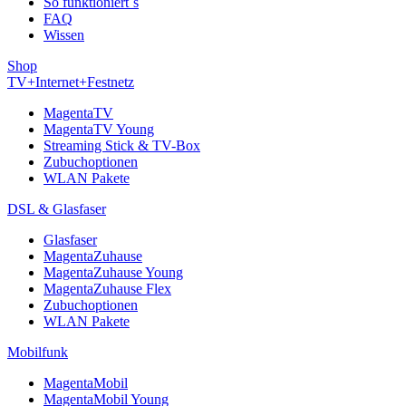
So funktioniert´s
FAQ
Wissen
Shop
TV+Internet+Festnetz
MagentaTV
MagentaTV Young
Streaming Stick & TV-Box
Zubuchoptionen
WLAN Pakete
DSL & Glasfaser
Glasfaser
MagentaZuhause
MagentaZuhause Young
MagentaZuhause Flex
Zubuchoptionen
WLAN Pakete
Mobilfunk
MagentaMobil
MagentaMobil Young