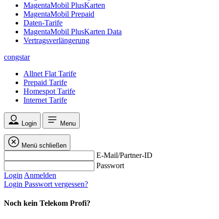
MagentaMobil PlusKarten
MagentaMobil Prepaid
Daten-Tarife
MagentaMobil PlusKarten Data
Vertragsverlängerung
congstar
Allnet Flat Tarife
Prepaid Tarife
Homespot Tarife
Internet Tarife
Login
Menu
Menü schließen
E-Mail/Partner-ID
Passwort
Login
Anmelden
Login
Passwort vergessen?
Noch kein Telekom Profi?