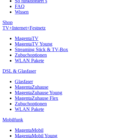
So funktioniert´s
FAQ
Wissen
Shop
TV+Internet+Festnetz
MagentaTV
MagentaTV Young
Streaming Stick & TV-Box
Zubuchoptionen
WLAN Pakete
DSL & Glasfaser
Glasfaser
MagentaZuhause
MagentaZuhause Young
MagentaZuhause Flex
Zubuchoptionen
WLAN Pakete
Mobilfunk
MagentaMobil
MagentaMobil Young