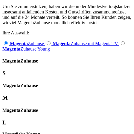
Um Sie zu unterstützen, haben wir die in der Mindestvertragslaufzeit
insgesamt anfallenden Kosten und Gutschriften zusammengefasst
und auf die 24 Monate verteilt. So können Sie Ihren Kunden zeigen,
wieviel MagentaZuhause monatlich effektiv kostet.
Ihre Auswahl:
Magenta
Zuhause
Magenta
Zuhause mit MagentaTV
Magenta
Zuhause Young
Magenta­
Zuhause
S
Magenta­
Zuhause
M
Magenta­
Zuhause
L