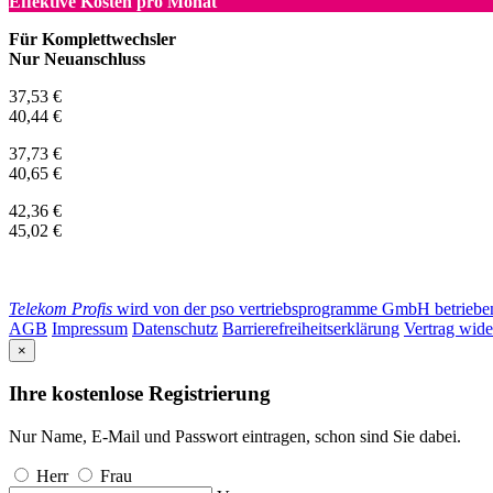
Effektive Kosten pro Monat
Für Komplettwechsler
Nur Neuanschluss
37,53 €
40,44 €
37,73 €
40,65 €
42,36 €
45,02 €
Telekom Profis
wird von der pso vertriebsprogramme GmbH betrieben. 
AGB
Impressum
Datenschutz
Barrierefreiheitserklärung
Vertrag wide
×
Ihre kostenlose Registrierung
Nur Name, E-Mail und Passwort eintragen, schon sind Sie dabei.
Herr
Frau