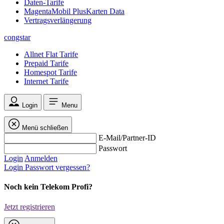
Daten-Tarife
MagentaMobil PlusKarten Data
Vertragsverlängerung
congstar
Allnet Flat Tarife
Prepaid Tarife
Homespot Tarife
Internet Tarife
Login
Menu
Menü schließen
E-Mail/Partner-ID
Passwort
Login
Anmelden
Login
Passwort vergessen?
Noch kein Telekom Profi?
Jetzt registrieren