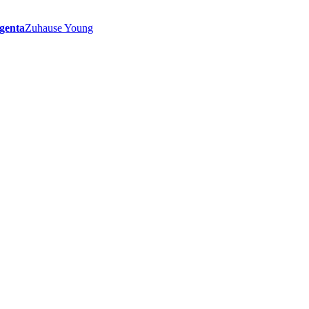
genta
Zuhause Young