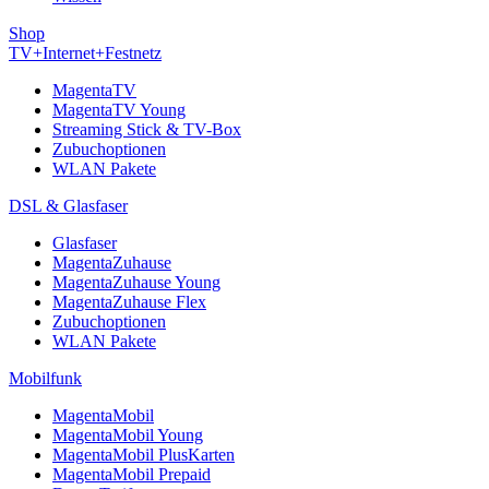
Shop
TV+Internet+Festnetz
MagentaTV
MagentaTV Young
Streaming Stick & TV-Box
Zubuchoptionen
WLAN Pakete
DSL & Glasfaser
Glasfaser
MagentaZuhause
MagentaZuhause Young
MagentaZuhause Flex
Zubuchoptionen
WLAN Pakete
Mobilfunk
MagentaMobil
MagentaMobil Young
MagentaMobil PlusKarten
MagentaMobil Prepaid