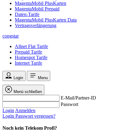
MagentaMobil PlusKarten
MagentaMobil Prepaid
Daten-Tarife
MagentaMobil PlusKarten Data
Vertragsverlängerung
congstar
Allnet Flat Tarife
Prepaid Tarife
Homespot Tarife
Internet Tarife
Login
Menu
Menü schließen
E-Mail/Partner-ID
Passwort
Login
Anmelden
Login
Passwort vergessen?
Noch kein Telekom Profi?