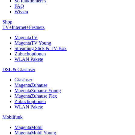
So funktioniert´s
FAQ
Wissen
Shop
TV+Internet+Festnetz
MagentaTV
MagentaTV Young
Streaming Stick & TV-Box
Zubuchoptionen
WLAN Pakete
DSL & Glasfaser
Glasfaser
MagentaZuhause
MagentaZuhause Young
MagentaZuhause Flex
Zubuchoptionen
WLAN Pakete
Mobilfunk
MagentaMobil
MagentaMobil Young