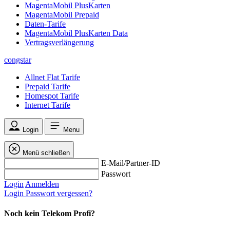
MagentaMobil PlusKarten
MagentaMobil Prepaid
Daten-Tarife
MagentaMobil PlusKarten Data
Vertragsverlängerung
congstar
Allnet Flat Tarife
Prepaid Tarife
Homespot Tarife
Internet Tarife
Login
Menu
Menü schließen
E-Mail/Partner-ID
Passwort
Login
Anmelden
Login
Passwort vergessen?
Noch kein Telekom Profi?