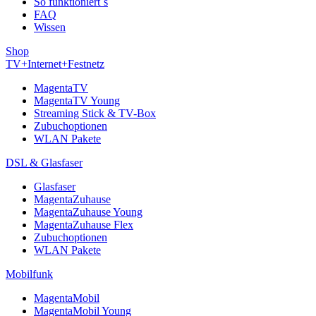
So funktioniert´s
FAQ
Wissen
Shop
TV+Internet+Festnetz
MagentaTV
MagentaTV Young
Streaming Stick & TV-Box
Zubuchoptionen
WLAN Pakete
DSL & Glasfaser
Glasfaser
MagentaZuhause
MagentaZuhause Young
MagentaZuhause Flex
Zubuchoptionen
WLAN Pakete
Mobilfunk
MagentaMobil
MagentaMobil Young