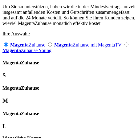
Um Sie zu unterstützen, haben wir die in der Mindestvertragslaufzeit
insgesamt anfallenden Kosten und Gutschriften zusammengefasst
und auf die 24 Monate verteilt. So können Sie Ihren Kunden zeigen,
wieviel MagentaZuhause monatlich effektiv kostet.
Ihre Auswahl:
Magenta
Zuhause
Magenta
Zuhause mit MagentaTV
Magenta
Zuhause Young
Magenta­
Zuhause
S
Magenta­
Zuhause
M
Magenta­
Zuhause
L